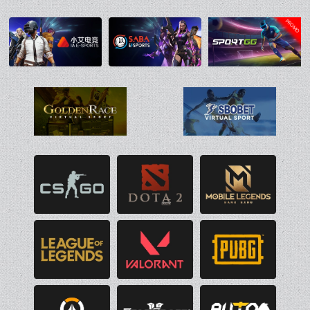
Live Casino
PROMO
Poker
PROMO
Slots
PROMO
IDN Live
Togel
PROMO
Elottery
Tangkas
PROMO
Tembak Ikan