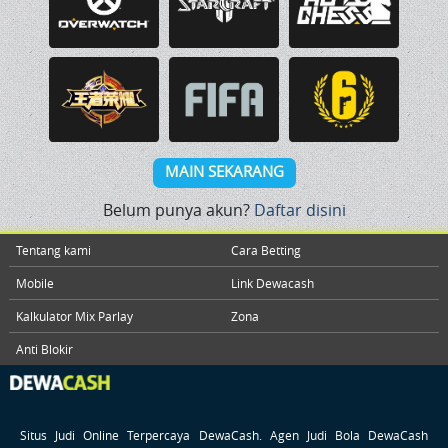
Arcade
Promosi
Referral
MAIN SEKARANG
VIP
Belum punya akun?
Daftar disini
Member
Lainnya
Tentang kami
Cara Betting
VERSI DESKTOP
Mobile
Link Dewacash
Kalkulator Mix Parlay
Zona
©
DEWACASH
Anti Blokir
Situs
Website
Bandar
Agen
Taruhan
Situs Judi Online Terpercaya
DewaCash
. Agen Judi Bola DewaCash